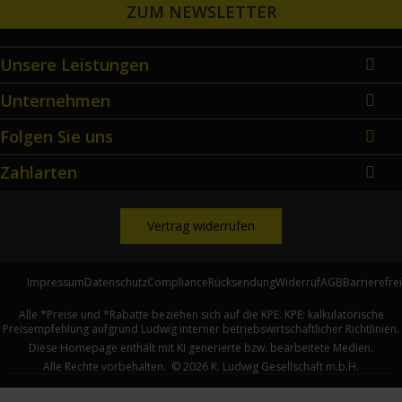
ZUM NEWSLETTER
Unsere Leistungen
Unternehmen
Folgen Sie uns
Zahlarten
Vertrag widerrufen
Impressum
Datenschutz
Compliance
Rücksendung
Widerruf
AGB
Barrierefre
Alle *Preise und *Rabatte beziehen sich auf die KPE. KPE: kalkulatorische
Preisempfehlung aufgrund Ludwig interner betriebswirtschaftlicher Richtlinien.
Diese Homepage enthält mit KI generierte bzw. bearbeitete Medien.
Alle Rechte vorbehalten. ©
2026
K. Ludwig Gesellschaft m.b.H.