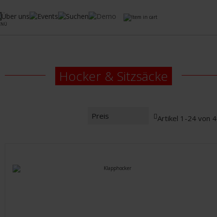
ENÜ
Hocker & Sitzsäcke
In
Artikel
1
-
24
von
4
absteigender
Reihenfolge