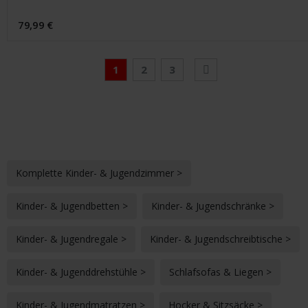
79,99 €
Seite
Sie lesen gerade Seite
Seite
Seite
Seite
Weiter
1
2
3
Komplette Kinder- & Jugendzimmer >
Kinder- & Jugendbetten >
Kinder- & Jugendschränke >
Kinder- & Jugendregale >
Kinder- & Jugendschreibtische >
Kinder- & Jugenddrehstühle >
Schlafsofas & Liegen >
Kinder- & Jugendmatratzen >
Hocker & Sitzsäcke >