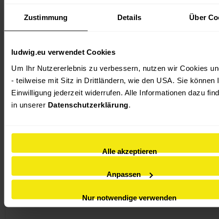
Zustimmung
Details
Über Co
ludwig.eu verwendet Cookies
Um Ihr Nutzererlebnis zu verbessern, nutzen wir Cookies und
- teilweise mit Sitz in Drittländern, wie den USA. Sie können I
Einwilligung jederzeit widerrufen. Alle Informationen dazu find
Paidi
Jugendstuhl
in unserer 
Datenschutzerklärung
.
Verstellbare Sitzhöhe und Sitztiefe
Gebremste Sicherheitsdoppelrollen
mehr Farben verfügbar
Alle akzeptieren
199,00 €
Anpassen
Letzte Chance
Nur notwendige verwenden