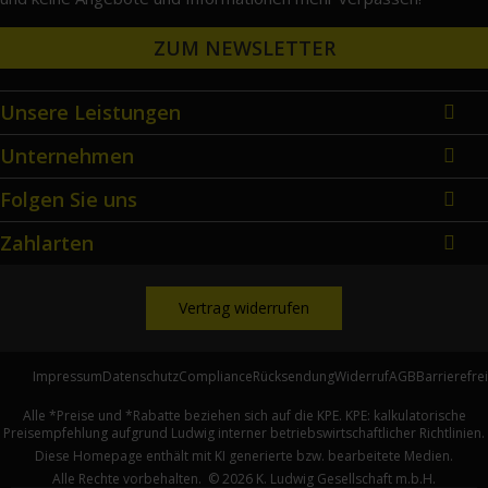
ZUM NEWSLETTER
Unsere Leistungen
Unternehmen
Folgen Sie uns
Zahlarten
Vertrag widerrufen
Impressum
Datenschutz
Compliance
Rücksendung
Widerruf
AGB
Barrierefre
Alle *Preise und *Rabatte beziehen sich auf die KPE. KPE: kalkulatorische
Preisempfehlung aufgrund Ludwig interner betriebswirtschaftlicher Richtlinien.
Diese Homepage enthält mit KI generierte bzw. bearbeitete Medien.
Alle Rechte vorbehalten. ©
2026
K. Ludwig Gesellschaft m.b.H.