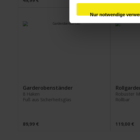
Nur notwendige verw
Garderobenständer
Rollgarde
8 Haken
Robuster Me
Fuß aus Sicherheitsglas
Rollbar
89,99 €
119,00 €