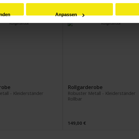
enden
Anpassen
robe
Rollgarderobe
tall - Kleiderständer
Robuster Metall - Kleiderständer
Rollbar
149,00 €