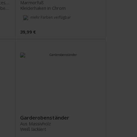
6 Haken für Jacken, Mäntel und Accessoires
Marmorfuß
Gefertigt aus natur lackiertem Rubberwood-Holz
Kleiderhaken in Chrom
mehr Farben verfügbar
39,99 €
Garderobenständer
Aus Massivholz
Weiß lackiert