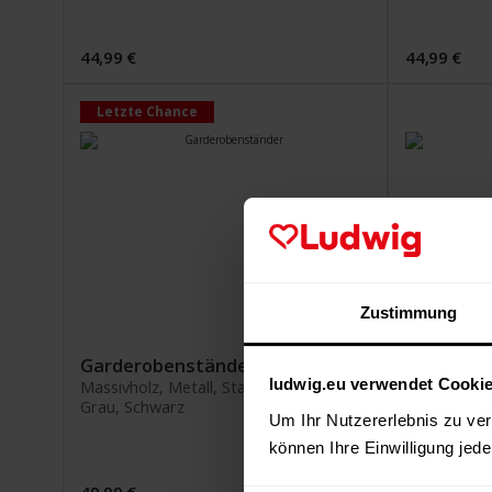
44,99 €
44,99 €
Letzte Chance
Zustimmung
Garderobenständer
Rollgarde
ludwig.eu verwendet Cooki
Massivholz, Metall, Stahlrohr
Stahlrohr a
Grau, Schwarz
2 höhenvers
Um Ihr Nutzererlebnis zu verb
können Ihre Einwilligung jede
49,99 €
49,99 €