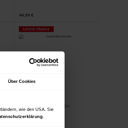
44,99 €
Letzte Chance
Über Cookies
Garderobenständer
Standfeste Füße
Integrierter Schirmständer
ttländern, wie den USA. Sie 
atenschutzerklärung
.
79,99 €