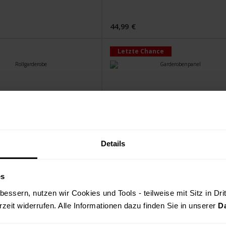
44,99 €
Letzte Chance
Details
robe
Garderobenpanel
es
lufarben
tellbare Kleiderstangen
essern, nutzen wir Cookies und Tools - teilweise mit Sitz in Dri
rzeit widerrufen. Alle Informationen dazu finden Sie in unserer 
D
69,99 €