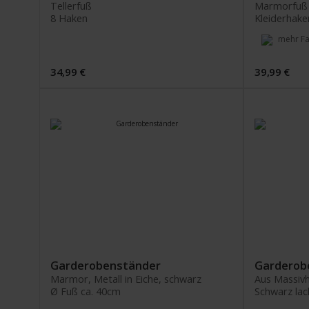
Tellerfuß
Marmorfuß
8 Haken
Kleiderhake
mehr Fa
34,99 €
39,99 €
Garderobenständer
Garderob
Marmor, Metall in Eiche, schwarz
Aus Massivh
Ø Fuß ca. 40cm
Schwarz lac