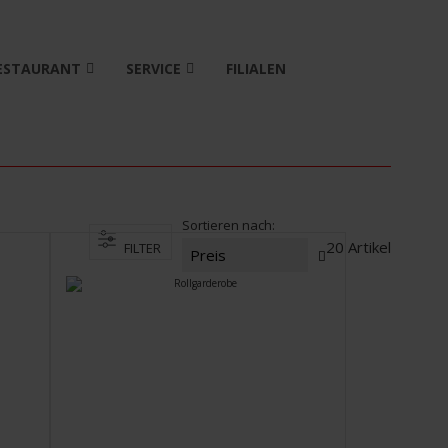
ESTAURANT
SERVICE
FILIALEN
Sortieren nach
20
Artikel
FILTER
In
absteigender
Reihenfolge