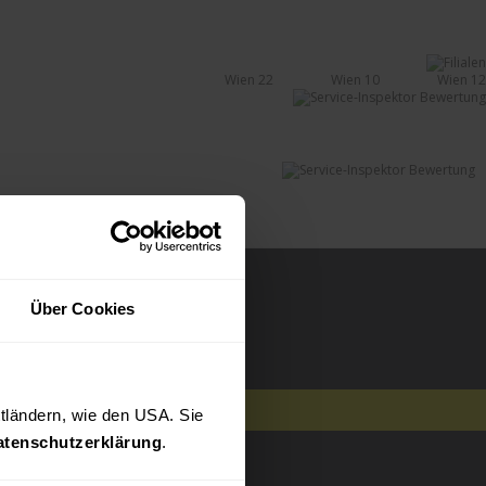
Wien 22
Wien 10
Wien 12
Über Cookies
ttländern, wie den USA. Sie 
atenschutzerklärung
.