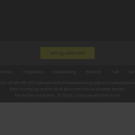
Vertrag widerrufen
nschutz
Compliance
Rücksendung
Widerruf
AGB
Bar
ich auf die KPE. KPE: kalkulatorische Preisempfehlung aufgrund Ludwig interner 
Diese Homepage enthält mit KI generierte bzw. bearbeitete Medien.
Alle Rechte vorbehalten. ©
2026
K. Ludwig Gesellschaft m.b.H.