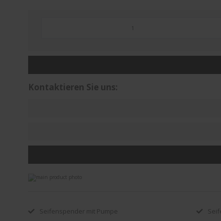
Kontaktieren Sie uns:
Zum
Ende
Zum
der
Anfang
Bildergalerie
der
springen
Bildergalerie
Seifenspender mit Pumpe
Sei
springen