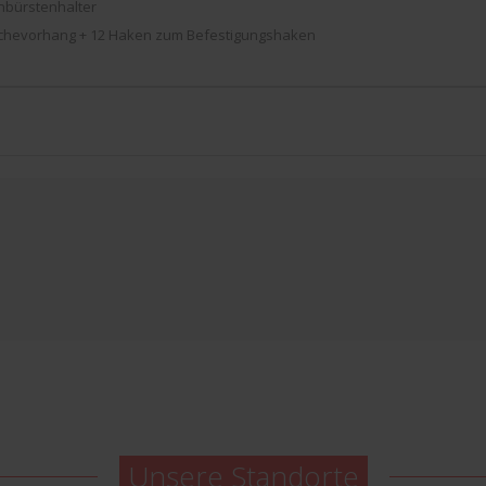
nbürstenhalter
chevorhang + 12 Haken zum Befestigungshaken
Unsere Standorte