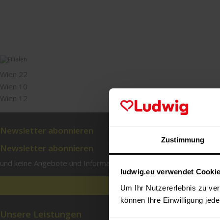
Wien 22
Wien 10
Wien 12
Newsletter abonnieren
Zustimmung
Newsletter abonnieren
und keine Angebote und Informationen mehr verpassen!
ludwig.eu verwendet Cooki
Um Ihr Nutzererlebnis zu verb
können Ihre Einwilligung jede
Unsere Leistungen