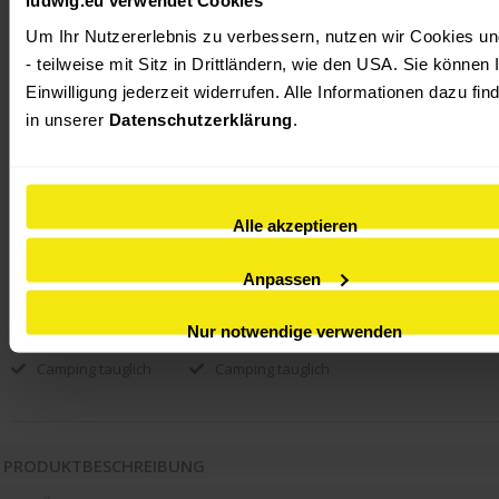
IN AUSSTELLUNG ANSEHEN
Um Ihr Nutzererlebnis zu verbessern, nutzen wir Cookies und
- teilweise mit Sitz in Drittländern, wie den USA. Sie können I
Kontaktieren Sie uns:
Einwilligung jederzeit widerrufen. Alle Informationen dazu find
FRAGE ZUM PRODUKT
in unserer 
Datenschutzerklärung
.
BERATUNGSTERMIN VEREINBAREN
KONTAKT FILIALEN
Alle akzeptieren
Anpassen
Stahlgestell
Stahlgestell
Nur notwendige verwenden
Textilene Bespannung
Textilene Bespannung
Camping tauglich
Camping tauglich
PRODUKTBESCHREIBUNG