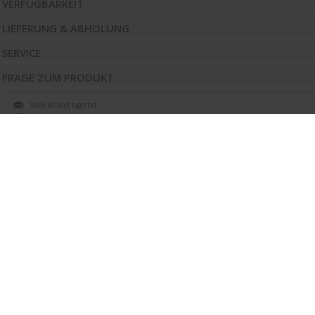
VERFÜGBARKEIT
LIEFERUNG & ABHOLUNG
SERVICE
FRAGE ZUM PRODUKT
Viele Artikel lagernd
Auf Wunsch: Lieferung + professionelle Montage
Selbstabholerbus zum Transport der Möbel
EXPERTEN-
TIPP
„Leichte und pflegeleichte Liege, die
ideal für Camping -Ausflüge geeignet ist
“
Michael Petraskov
Verkauf Wien 