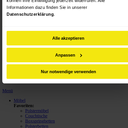
können Ihre Einwilligung jederzeit widerrufen. Alle 
MENÜ
Informationen dazu finden Sie in unserer 
Datenschutzerklärung
.
Erweiterte Suche
Suchen
Alle akzeptieren
Über uns
Events
Anpassen
Mein Konto
Konto
Jetzt anmelden
Nur notwendige verwenden
Neuer Kunde? Jetzt registrieren
Warenkorb
Menü
Möbel
Favoriten:
Polstermöbel
Couchtische
Boxspringbetten
Polsterbetten