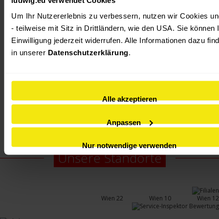
Produktangebot nach den höchsten Qualitätsmerkmalen
erweitert. Mit neuester LED-Lichttechnik ausgestattete Modell
Um Ihr Nutzererlebnis zu verbessern, nutzen wir Cookies und
eine tadellose Verarbeitung, und dies zu unschlagbaren Preisen
- teilweise mit Sitz in Drittländern, wie den USA. Sie können I
Das breite Spektrum des Lampensortiments für den gesamten
Einwilligung jederzeit widerrufen. Alle Informationen dazu find
Wohnraum wird Sie in jedem Fall begeistern.
in unserer 
Datenschutzerklärung
.
Alle akzeptieren
Anpassen
Nur notwendige verwenden
Unsere Standorte
Wien 22
Wien 10
Wien 12