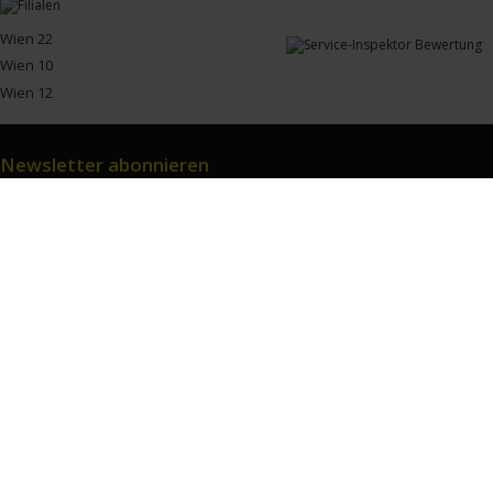
Wien 22
Wien 10
Wien 12
Newsletter abonnieren
Newsletter abonnieren
und keine Angebote und Informationen mehr verpassen!
ZUM NEWSLETTER
Unsere Leistungen
Unternehmen
Folgen Sie uns
Zahlarten