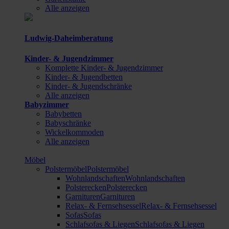
Alle anzeigen
Ludwig-Daheimberatung
Kinder- & Jugendzimmer
Komplette Kinder- & Jugendzimmer
Kinder- & Jugendbetten
Kinder- & Jugendschränke
Alle anzeigen
Babyzimmer
Babybetten
Babyschränke
Wickelkommoden
Alle anzeigen
Möbel
Polstermöbel
Polstermöbel
Wohnlandschaften
Wohnlandschaften
Polsterecken
Polsterecken
Garnituren
Garnituren
Relax- & Fernsehsessel
Relax- & Fernsehsessel
Sofas
Sofas
Schlafsofas & Liegen
Schlafsofas & Liegen