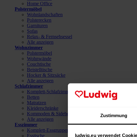
Home Office
Polstermöbel
Wohnlandschaften
Polsterecken
Garnituren
Sofas
Relax- & Fernsehsessel
Alle anzeigen
Wohnzimmer
Polstermöbel
Wohnwände
Couchtische
Beistelltische
Hocker & Sitzsäcke
Alle anzeigen
Schlafzimmer
Komplett-Schlafzimmer
Betten
Matratzen
Kleiderschränke
Kommoden & Sideboards
Zustimmung
Alle anzeigen
Esszimmer
Komplett-Essgruppen
ludwig.eu verwendet Cooki
Esstische