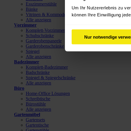
Esszimmerstühle
Um Ihr Nutzererlebnis zu verb
Bänke
Vitrinen & Kommoden
können Ihre Einwilligung jede
Alle anzeigen
Vorzimmer
Komplett-Vorzimmer
Schuhschränke
Nur notwendige verw
Garderobenpaneele
Garderobenschränke
Spiegel
Alle anzeigen
Badezimmer
Komplett-Badezimmer
Badschränke
Spiegel & Spiegelschränke
Alle anzeigen
Büro
Home-Office Lösungen
Schreibtische
Bürostühle
Alle anzeigen
Gartenmöbel
Gartensets
Gartentische
Gartenstühle