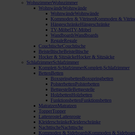
Wohnzimmer
Wohnzimmer
Wohnwände
Wohnwände
Wohnwände
Wohnwände
Kommoden & Vitrinen
Kommoden & Vitrin
Hängeschränke
Hängeschränke
TV-Möbel
TV-Möbel
Wandboards
Wandboards
Regale
Regale
Couchtische
Couchtische
Beistelltische
Beistelltische
Hocker & Sitzsäcke
Hocker & Sitzsäcke
Schlafzimmer
Schlafzimmer
Komplett-Schlafzimmer
Komplett-Schlafzimmer
Betten
Betten
Boxspringbetten
Boxspringbetten
Polsterbetten
Polsterbetten
Bettgestelle
Bettgestelle
Holzbetten
Holzbetten
Funktionsbetten
Funktionsbetten
Matratzen
Matratzen
Topper
Topper
Lattenroste
Lattenroste
Kleiderschränke
Kleiderschränke
Nachttische
Nachttische
Kommoden & Sideboards
Kommoden & Sideboar