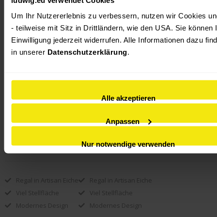
Um Ihr Nutzererlebnis zu verbessern, nutzen wir Cookies und
IN DEN WARENKORB
- teilweise mit Sitz in Drittländern, wie den USA. Sie können I
Einwilligung jederzeit widerrufen. Alle Informationen dazu find
in unserer 
Datenschutzerklärung
.
IN AUSSTELLUNG ANSEHEN
Kontaktieren Sie uns:
FRAGE ZUM PRODUKT
Alle akzeptieren
BERATUNGSTERMIN VEREINBAREN
Anpassen
KONTAKT FILIALEN
Nur notwendige verwenden
Regal in Artisan Eiche
Regal in Artisan Eiche
Viel Stellfläche
Viel Stellfläche
Modernes Design
Modernes Design