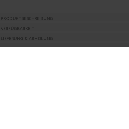
PRODUKTBESCHREIBUNG
VERFÜGBARKEIT
LIEFERUNG & ABHOLUNG
SERVICE
FRAGE ZUM PRODUKT
Viele Artikel lagernd
Auf Wunsch: Lieferung + professionelle Montage
Selbstabholerbus zum Transport der Möbel
Drucken
Unsere Standorte